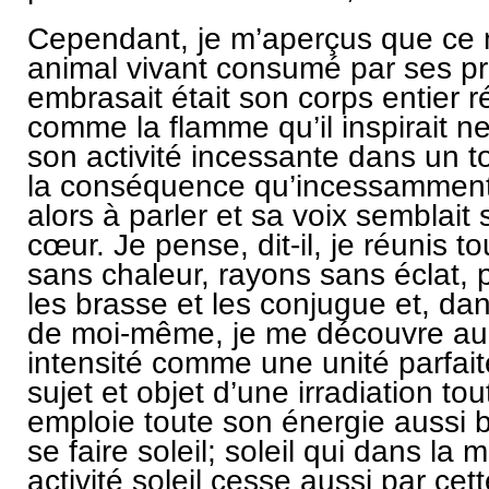
Cependant, je m’aperçus que ce 
animal vivant consumé par ses pro
embrasait était son corps entier r
comme la flamme qu’il inspirait ne c
son activité incessante dans un to
la conséquence qu’incessamment il
alors à parler et sa voix semblait
cœur. Je pense, dit-il, je réunis t
sans chaleur, rayons sans éclat, p
les brasse et les conjugue et, d
de moi-même, je me découvre au s
intensité comme une unité parfaite.
sujet et objet d’une irradiation tou
emploie toute son énergie aussi bi
se faire soleil; soleil qui dans la 
activité soleil cesse aussi par cette