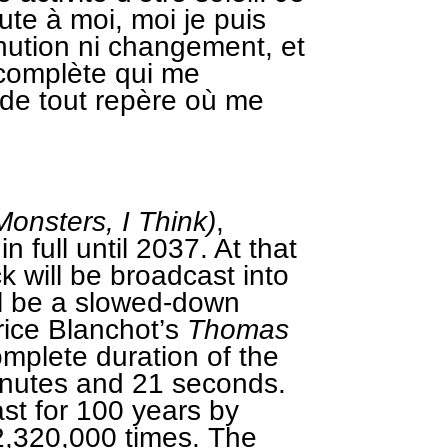
oute à moi, moi je puis
inution ni changement, et
complète qui me
de tout repère où me
onsters, I Think)
,
in full until 2037. At that
k will be broadcast into
ll be a slowed-down
rice Blanchot’s
Thomas
mplete duration of the
inutes and 21 seconds.
ast for 100 years by
2,320,000 times. The