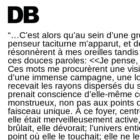
“…C’est alors qu’au sein d’une gro
penseur taciturne m’apparut, et de
résonnèrent à mes oreilles tandis 
ces douces paroles: <<Je pense, 
Ces mots me procurèrent une visi
d’une immense campagne, une l
recevait les rayons dispersés du so
prenait conscience d’elle-même 
monstrueux, non pas aux points où
faisceau unique. À ce foyer, centr
elle était merveilleusement active, 
brûlait, elle dévorait; l’univers en
point où elle le touchait; elle ne le