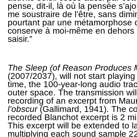
pense, dit-il, là où la pensée s’aj
me soustraire de l’être, sans dim
pourtant par une métamorphose 
conserve à moi-même en dehors 
saisir.”
The Sleep (of Reason Produces M
(2007/2037),
will not start playing 
time, the 100-year-long audio trac
outer space. The transmission wi
recording of an excerpt from Mau
l’obscur
(Gallimard, 1941). The co
recorded Blanchot excerpt is 2 m
This excerpt will be extended to l
multiplying each sound sample 2