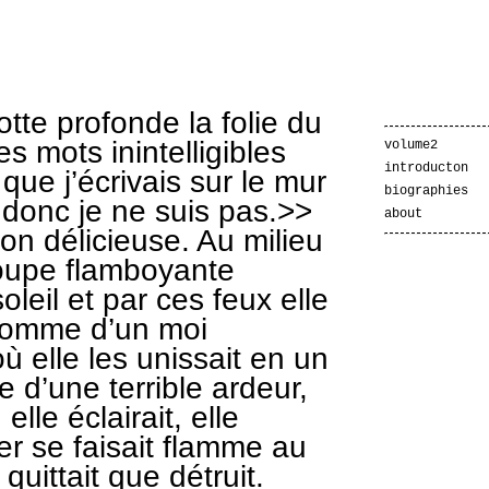
tte profonde la folie du
s mots inintelligibles
volume2
introducton
que j’écrivais sur le mur
biographies
donc je ne suis pas.>>
about
on délicieuse. Au milieu
oupe flamboyante
leil et par ces feux elle
comme d’un moi
 elle les unissait en un
e d’une terrible ardeur,
elle éclairait, elle
tier se faisait flamme au
 quittait que détruit.