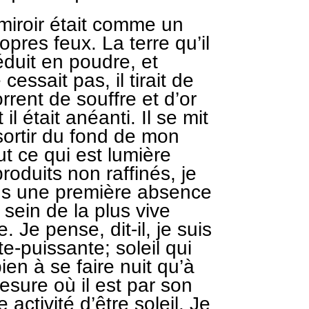
miroir était comme un
pres feux. La terre qu’il
éduit en poudre, et
essait pas, il tirait de
rrent de souffre et d’or
 était anéanti. Il se mit
 sortir du fond de mon
out ce qui est lumière
roduits non raffinés, je
ans une première absence
ein de la plus vive
 Je pense, dit-il, je suis
te-puissante; soleil qui
en à se faire nuit qu’à
mesure où il est par son
 activité d’être soleil. Je