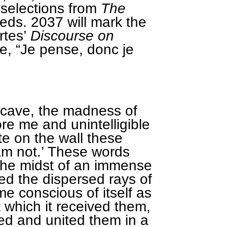
 selections from
The
eds. 2037 will mark the
rtes’
Discourse on
e, “Je pense, donc je
a cave, the madness of
re me and unintelligible
te on the wall these
 am not.’ These words
 the midst of an immense
ved the dispersed rays of
me conscious of itself as
t which it received them,
cted and united them in a