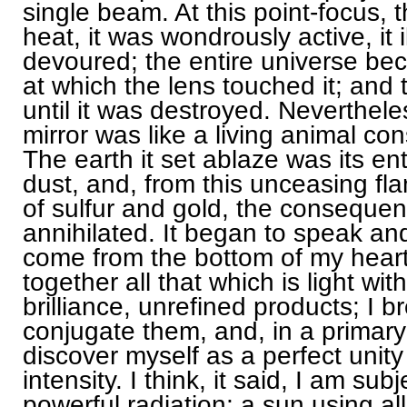
single beam. At this point-focus, t
heat, it was wondrously active, it i
devoured; the entire universe bec
at which the lens touched it; and t
until it was destroyed. Nevertheles
mirror was like a living animal co
The earth it set ablaze was its en
dust, and, from this unceasing flam
of sulfur and gold, the consequen
annihilated. It began to speak an
come from the bottom of my heart. I
together all that which is light wi
brilliance, unrefined products; I 
conjugate them, and, in a primary
discover myself as a perfect unity 
intensity. I think, it said, I am sub
powerful radiation; a sun using all