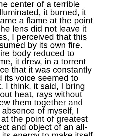
he center of a terrible
lluminated, it burned, it
ame a flame at the point
he lens did not leave it
s, I perceived that this
nsumed by its own fire.
tire body reduced to
e, it drew, in a torrent
ce that it was constantly
d its voice seemed to
 think, it said, I bring
thout heat, rays without
brew them together and
 absence of myself, I
at the point of greatest
ject and object of an all-
 its energy to make itself